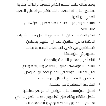
يوجد هناك حاجه للسفر للخارج لتسوية نزاعاتك، فلدينا
محامين على اتم استعداد لخدمتكم سواء على الصعيد
المحلي او الدولي
امتلاك فريق من الخبراء المتخصصين المؤهليين
والاكاديمين
تفخر المؤسسة بان غالبية فريق العمل يحمل شهادة
الدكتوراه في القانون. كما ان اغلبهم يعملون
كمحاضرين في كبرى الجامعات المصرية بجانب
عملهم في مؤسستنا
اتباع أعلى معايير النزاهة والجودة.
تتعامل المؤسسة بمنتهي الصدق والنزاهة وتتبع
اعلى معايير الجودة في تقديم خدماتها ونرفض
ونعارض القيام بأي أعمال غير قانونية.
المتابعة المستمرة مع عملائنا.
تعمل المؤسسة على التواصل الدائم مع عملائها
بشكل منتظم وذلك حتى تعلمهم باحدث التطورات التي
تمت في الدعاوى الخاصة بهم، و أية معاملات